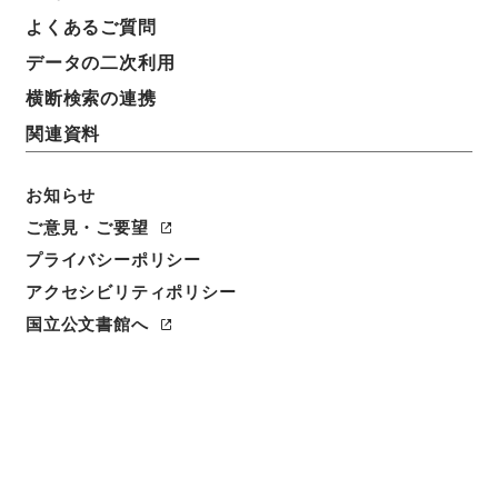
よくあるご質問
データの二次利用
16
1
~
16
件を表示
検索結果数
件
横断検索の連携
関連資料
利用請求CSV出力
No.
概要情報
画像等
1
お知らせ
簿冊
内閣公文・国会質問答弁・衆議院・Ｂ４１－
ご意見・ご要望
８・第８巻
プライバシーポリシー
アクセシビリティポリシー
行政文書
＊内閣・総理府
太政官・内閣関係
内閣公文
国会
国立公文書館へ
[
請求番号
]
平１１総01619100
[
移管元機関等
]
＊内
閣・総理府
[
移管等年度
]
平成 11
[
作成・取得者
]
内
閣官房
[
年月日
]
昭和45年05月 - 昭和46年05月
[
媒
体の種別
]
紙
[
関連事項
]
<件名一覧があります>