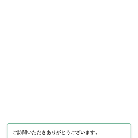
16
件名
衆議院議員池田正之輔（自）提出 検事河井
信太郎に対する検察官適格審査会の運営と審
査に関する質問に対する答弁書について
行政文書
＊内閣・総理府
太政官・内閣関係
内閣公文
国会
内閣公文・国会質問答弁・衆議院・Ｂ４１－８・第
８巻
[
請求番号
]
平１１総01619100
[
件名番号
]
015
[
移
管元機関等
]
＊内閣・総理府
[
移管等年度
]
平成 11
[
作成・取得者
]
内閣官房
[
年月日
]
昭和46年05月18日
[
媒体の種別
]
紙
[
文書番号
]
内閣衆質６５第９号
[
数
量
]
1
[
関連事項
]
閣議決定
[
保存場所
]
本館-2E-016-00
[
利用制限の区分等
]
公開
ご訪問いただきありがとうございます。