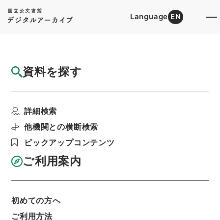
Language
EN
トップ
詳細検索[所蔵資料検索]
検索結果一覧
資料を探す
検索結果一覧
検索画面に戻る
詳細検索
資料群
:
内閣公文・国会質問答弁・衆議院・Ｂ４１－
他機関との横断検索
８・第８巻
ピックアップコンテンツ
ご利用案内
当ページを全て選択/解除
検索結果を全て選択/解除
選択した資料をCSV出力
選択した資料を利用請求
初めての方へ
ご利用方法
表示数
表示順
表示スタイル