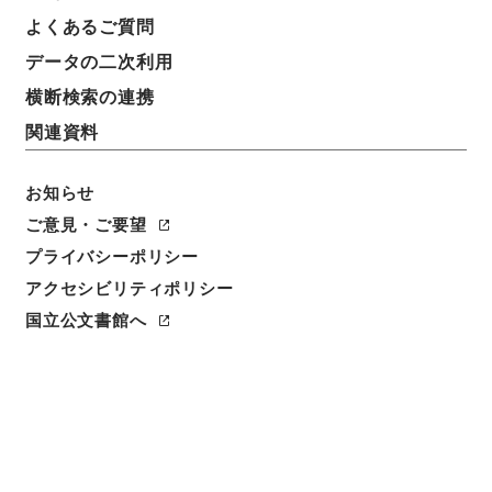
よくあるご質問
データの二次利用
4
1
~
4
件を表示
検索結果数
件
横断検索の連携
関連資料
利用請求CSV出力
No.
概要情報
画像等
1
簿冊
お知らせ
教育文化関係国際会議 昭和５１年度
ご意見・ご要望
行政文書
文化庁
文化経済・国際課
プライバシーポリシー
[
請求番号
]
平２８文科00777100
[
移管元機関等
]
文
アクセシビリティポリシー
部科学省
[
移管等年度
]
平成 28
[
作成・取得者
]
文部
国立公文書館へ
省文化庁長官官房庶務課
[
年月日
]
昭和51年04月20日
- 昭和51年09月29日
[
媒体の種別
]
紙
<件名一覧があります>
[
保存場所
]
本館-3B-024-00
[
利用制限の区分等
]
要審査