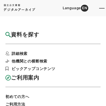
Language
EN
トップ
詳細検索[所蔵資料検索]
検索結果一覧
資料を探す
検索結果一覧
検索画面に戻る
詳細検索
資料群
:
教育文化関係国際会議 昭和５１年度
他機関との横断検索
ピックアップコンテンツ
当ページを全て選択/解除
検索結果を全て選択/解除
ご利用案内
選択した資料をCSV出力
選択した資料を利用請求
初めての方へ
表示数
表示順
表示スタイル
ご利用方法