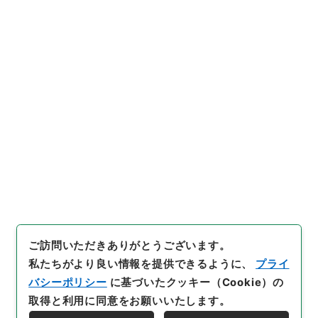
昭和５１年度国際研究集会参加報告について
（提出）
行政文書
文化庁
文化経済・国際課
教育文化関係国際会議 昭和５１年度
[
請求番号
]
平２８文科00777100
[
件名番号
]
003
[
移管元機関等
]
文部科学省
[
移管等年度
]
平成 28
[
作成・取得者
]
文部省文化庁長官官房庶務課
[
年月日
]
昭和51年09月29日
[
媒体の種別
]
紙
[
文書番号
]
省房
第２号
[
保存場所
]
本館-3B-024-00
[
利用制限の区分等
]
要審査
ご訪問いただきありがとうございます。
私たちがより良い情報を提供できるように、
プライ
バシーポリシー
に基づいたクッキー（Cookie）の
取得と利用に同意をお願いいたします。