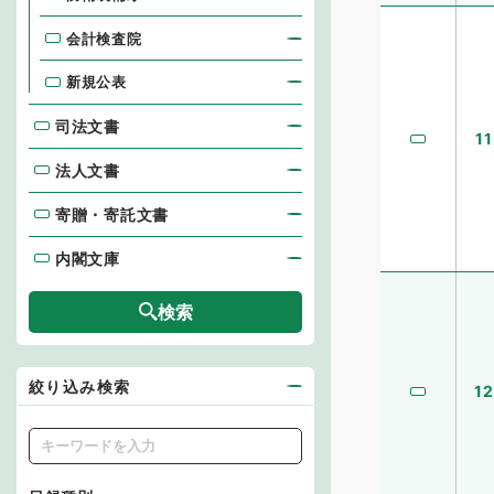
会計検査院
新規公表
司法文書
司法文書
11
法人文書
法人文書
寄贈・寄託文書
寄贈・寄託文書
内閣文庫
内閣文庫
検索
絞り込み検索
12
キーワード