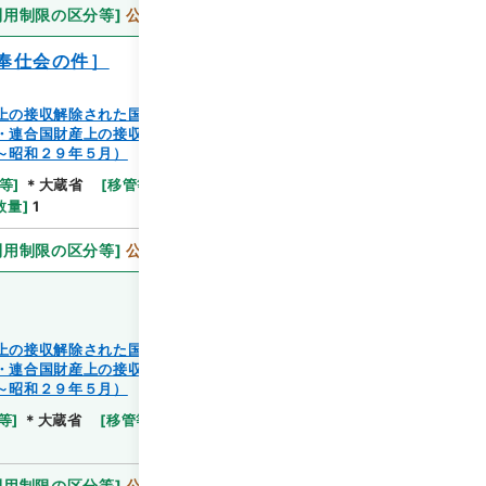
利用制限の区分等
]
公開
奉仕会の件］
上の接収解除された国有の家屋等の譲渡又は除去（蔵管
・連合国財産上の接収解除された国有の家屋等の譲渡又
～昭和２９年５月）
等
]
＊大蔵省
[
移管等年度
]
平成 11
[
作成・取得者
]
数量
]
1
利用制限の区分等
]
公開
上の接収解除された国有の家屋等の譲渡又は除去（蔵管
・連合国財産上の接収解除された国有の家屋等の譲渡又
～昭和２９年５月）
等
]
＊大蔵省
[
移管等年度
]
平成 11
[
作成・取得者
]
利用制限の区分等
]
公開