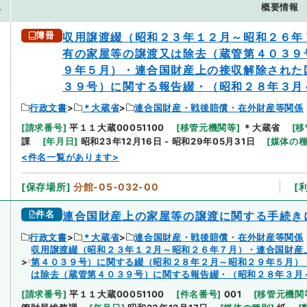
.
概要情報
簿冊
収用譲渡綴（昭和２３年１２月～昭和２６年
有の家屋等の譲渡又は除去（蔵管第４０３９
９年５月）・連合国財産上の接収解除された
３９号）に関する報告綴・（昭和２８年３月
行政文書
＊大蔵省
連合国財産・戦後賠償・在外財産等関係
[
請求番号
]
平１１大蔵00051100
[
移管元機関等
]
＊大蔵省
[
移
課
[
年月日
]
昭和23年12月16日 - 昭和29年05月31日
[
媒体の
<件名一覧があります>
[
保存場所
]
分館-05-032-00
[
件名
連合国財産上の家屋等の譲渡に関する手続き
行政文書
＊大蔵省
連合国財産・戦後賠償・在外財産等関係
収用譲渡綴（昭和２３年１２月～昭和２６年７月）・連合国財産
第４０３９号）に関する綴（昭和２８年２月～昭和２９年５月）
は除去（蔵管第４０３９号）に関する報告綴・（昭和２８年３月
[
請求番号
]
平１１大蔵00051100
[
件名番号
]
001
[
移管元機関