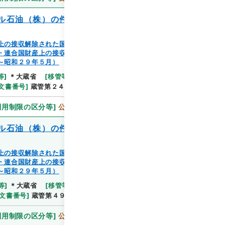
ル石油（株）の件］
上の接収解除された国有の家屋等の譲渡又は除去（蔵管
・連合国財産上の接収解除された国有の家屋等の譲渡又
～昭和２９年５月）
等
]
＊大蔵省
[
移管等年度
]
平成 11
[
作成・取得者
]
文書番号
]
蔵管第２４１０号
[
数量
]
1
利用制限の区分等
]
公開
ル石油（株）の件］
上の接収解除された国有の家屋等の譲渡又は除去（蔵管
・連合国財産上の接収解除された国有の家屋等の譲渡又
～昭和２９年５月）
等
]
＊大蔵省
[
移管等年度
]
平成 11
[
作成・取得者
]
文書番号
]
蔵管第４９７７号
[
数量
]
1
利用制限の区分等
]
公開