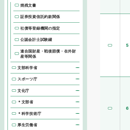
焼残文書
証券投資信託約款関係
社債等登録機関の指定
公認会計士試験綴
5
連合国財産・戦後賠償・在外財
産等関係
文部科学省
スポーツ庁
文化庁
＊文部省
6
＊科学技術庁
厚生労働省