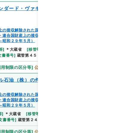
ンダード・ヴァキューム・オイル・カムパ
上の接収解除された国有の家屋等の譲渡又は除去（蔵管
・連合国財産上の接収解除された国有の家屋等の譲渡又
～昭和２９年５月）
等
]
＊大蔵省
[
移管等年度
]
平成 11
[
作成・取得者
]
文書番号
]
蔵管第４５５８号
[
数量
]
1
利用制限の区分等
]
公開
ル石油（株）の件］
上の接収解除された国有の家屋等の譲渡又は除去（蔵管
・連合国財産上の接収解除された国有の家屋等の譲渡又
～昭和２９年５月）
等
]
＊大蔵省
[
移管等年度
]
平成 11
[
作成・取得者
]
文書番号
]
蔵管第２４６号
[
数量
]
1
利用制限の区分等
]
公開