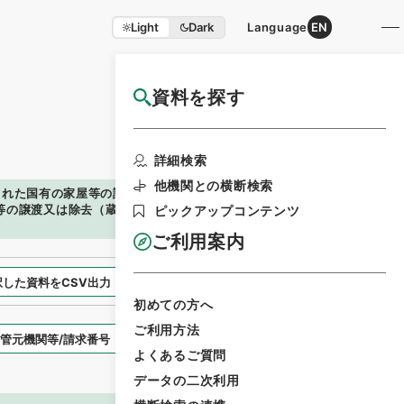
Light
Dark
Language
EN
資料を探す
国立公文書館HP利用案内
検索画面に戻る
詳細検索
他機関との横断検索
された国有の家屋等の譲渡又は除去（蔵管第４０３９号）に関す
等の譲渡又は除去（蔵管第４０３９号）に関する報告綴・（昭
ピックアップコンテンツ
ご利用案内
択した資料をCSV出力
選択した資料を利用請求
初めての方へ
ご利用方法
表示スタイル
よくあるご質問
データの二次利用