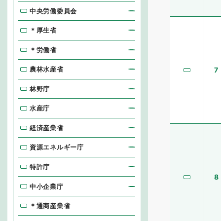
中央労働委員会
＊厚生省
＊労働省
農林水産省
7
林野庁
水産庁
経済産業省
資源エネルギー庁
特許庁
8
中小企業庁
＊通商産業省