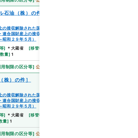
ル石油（株）の件］
上の接収解除された国有の家屋等の譲渡又は除去（蔵管
・連合国財産上の接収解除された国有の家屋等の譲渡又
～昭和２９年５月）
等
]
＊大蔵省
[
移管等年度
]
平成 11
[
作成・取得者
]
[
数量
]
1
利用制限の区分等
]
公開
（株）の件］
上の接収解除された国有の家屋等の譲渡又は除去（蔵管
・連合国財産上の接収解除された国有の家屋等の譲渡又
～昭和２９年５月）
等
]
＊大蔵省
[
移管等年度
]
平成 11
[
作成・取得者
]
数量
]
1
利用制限の区分等
]
公開