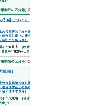
数量
]
1
利用制限の区分等
]
公開
の引継について（運輸省施設局長宛）
上の接収解除された国有の家屋等の譲渡又は除去（蔵管
・連合国財産上の接収解除された国有の家屋等の譲渡又
～昭和２９年５月）
等
]
＊大蔵省
[
移管等年度
]
平成 11
[
作成・取得者
]
文書番号
]
蔵管外１第５９１号
[
数量
]
1
利用制限の区分等
]
公開
大臣宛）
上の接収解除された国有の家屋等の譲渡又は除去（蔵管
・連合国財産上の接収解除された国有の家屋等の譲渡又
～昭和２９年５月）
等
]
＊大蔵省
[
移管等年度
]
平成 11
[
作成・取得者
]
数量
]
1