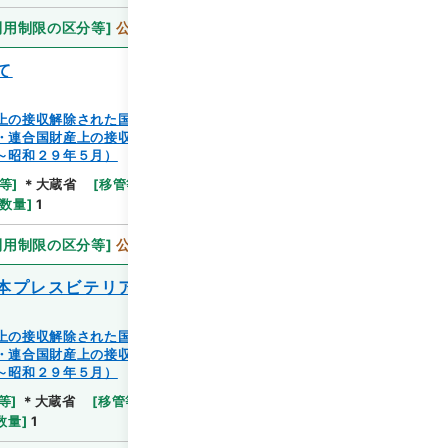
利用制限の区分等
]
公開
て
上の接収解除された国有の家屋等の譲渡又は除去（蔵管
・連合国財産上の接収解除された国有の家屋等の譲渡又
～昭和２９年５月）
等
]
＊大蔵省
[
移管等年度
]
平成 11
[
作成・取得者
]
数量
]
1
利用制限の区分等
]
公開
本プレスビテリアン宣教師社団宛）
上の接収解除された国有の家屋等の譲渡又は除去（蔵管
・連合国財産上の接収解除された国有の家屋等の譲渡又
～昭和２９年５月）
等
]
＊大蔵省
[
移管等年度
]
平成 11
[
作成・取得者
]
数量
]
1