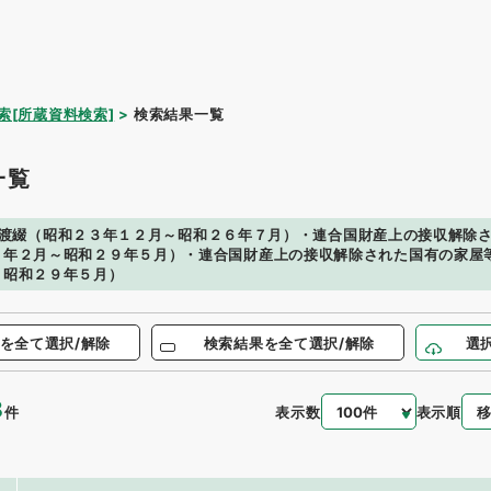
索[所蔵資料検索]
検索結果一覧
一覧
渡綴（昭和２３年１２月～昭和２６年７月）・連合国財産上の接収解除
８年２月～昭和２９年５月）・連合国財産上の接収解除された国有の家屋
～昭和２９年５月）
を全て選択/解除
検索結果を全て選択/解除
選
8
表示数
表示順
件