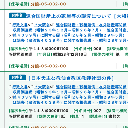
[
保存場所
]
分館-05-032-00
[
件名
連合国財産上の家屋等の譲渡について［大和
行政文書
＊大蔵省
連合国財産・戦後賠償・在外財産等関係
収用譲渡綴（昭和２３年１２月～昭和２６年７月）・連合国財産
第４０３９号）に関する綴（昭和２８年２月～昭和２９年５月）
は除去（蔵管第４０３９号）に関する報告綴・（昭和２８年３月
[
請求番号
]
平１１大蔵00051100
[
件名番号
]
006
[
移管元機関
管財局総務課
[
年月日
]
昭和23年12月16日
[
媒体の種別
]
紙
[
[
保存場所
]
分館-05-032-00
[
件名
［日本天主公教仙台教区教師社団の件］
行政文書
＊大蔵省
連合国財産・戦後賠償・在外財産等関係
収用譲渡綴（昭和２３年１２月～昭和２６年７月）・連合国財産
第４０３９号）に関する綴（昭和２８年２月～昭和２９年５月）
は除去（蔵管第４０３９号）に関する報告綴・（昭和２８年３月
[
請求番号
]
平１１大蔵00051100
[
件名番号
]
007
[
移管元機関
管財局総務課
[
媒体の種別
]
紙
[
数量
]
1
[
関連事項
]
書類欠
[
保存場所
]
分館-05-032-00
[