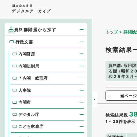
資料群階層から探す
トップ
詳細検
行政文書
行政文書
検索結果
内閣官房
資料群
:
収用譲
内閣法制局
る綴（昭和２
和２８年３月
＊内閣・総理府
人事院
当ページ
内閣府
3
デジタル庁
検索結果数
1
~
38
件を表示
こども家庭庁