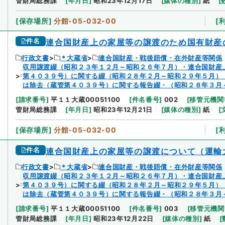
管財局総務課
[
年月日
]
昭和23年12月17日
[
媒体の種別
]
紙
[
[
保存場所
]
分館-05-032-00
[
件名
連合国財産上の家屋等の譲渡のため国有財産
行政文書
＊大蔵省
連合国財産・戦後賠償・在外財産等関係
収用譲渡綴（昭和２３年１２月～昭和２６年７月）・連合国財産
第４０３９号）に関する綴（昭和２８年２月～昭和２９年５月）
は除去（蔵管第４０３９号）に関する報告綴・（昭和２８年３月
[
請求番号
]
平１１大蔵00051100
[
件名番号
]
002
[
移管元機関
管財局総務課
[
年月日
]
昭和23年12月21日
[
媒体の種別
]
紙
[
[
保存場所
]
分館-05-032-00
[
件名
連合国財産上の家屋等の譲渡について（運輸
行政文書
＊大蔵省
連合国財産・戦後賠償・在外財産等関係
収用譲渡綴（昭和２３年１２月～昭和２６年７月）・連合国財産
第４０３９号）に関する綴（昭和２８年２月～昭和２９年５月）
は除去（蔵管第４０３９号）に関する報告綴・（昭和２８年３月
[
請求番号
]
平１１大蔵00051100
[
件名番号
]
003
[
移管元機関
管財局総務課
[
年月日
]
昭和23年12月22日
[
媒体の種別
]
紙
[