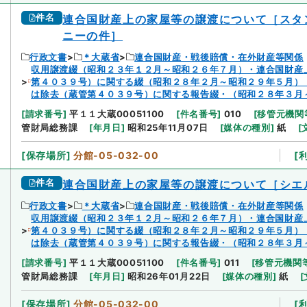
件名
連合国財産上の家屋等の譲渡について［スタ
ニーの件］
行政文書
＊大蔵省
連合国財産・戦後賠償・在外財産等関係
収用譲渡綴（昭和２３年１２月～昭和２６年７月）・連合国財産
第４０３９号）に関する綴（昭和２８年２月～昭和２９年５月）
は除去（蔵管第４０３９号）に関する報告綴・（昭和２８年３月
[
請求番号
]
平１１大蔵00051100
[
件名番号
]
010
[
移管元機関
管財局総務課
[
年月日
]
昭和25年11月07日
[
媒体の種別
]
紙
[
[
保存場所
]
分館-05-032-00
[
件名
連合国財産上の家屋等の譲渡について［シエ
行政文書
＊大蔵省
連合国財産・戦後賠償・在外財産等関係
収用譲渡綴（昭和２３年１２月～昭和２６年７月）・連合国財産
第４０３９号）に関する綴（昭和２８年２月～昭和２９年５月）
は除去（蔵管第４０３９号）に関する報告綴・（昭和２８年３月
[
請求番号
]
平１１大蔵00051100
[
件名番号
]
011
[
移管元機関
管財局総務課
[
年月日
]
昭和26年01月22日
[
媒体の種別
]
紙
[
[
保存場所
]
分館-05-032-00
[