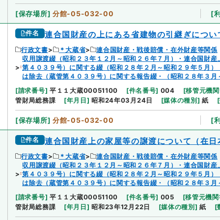
[
保存場所
]
分館-05-032-00
[
件名
連合国財産の上にある省建物の引継ぎについ
行政文書
＊大蔵省
連合国財産・戦後賠償・在外財産等関係
収用譲渡綴（昭和２３年１２月～昭和２６年７月）・連合国財産
第４０３９号）に関する綴（昭和２８年２月～昭和２９年５月）
は除去（蔵管第４０３９号）に関する報告綴・（昭和２８年３月
[
請求番号
]
平１１大蔵00051100
[
件名番号
]
004
[
移管元機関
管財局総務課
[
年月日
]
昭和24年03月24日
[
媒体の種別
]
紙
[
[
保存場所
]
分館-05-032-00
[
件名
連合国財産上の家屋等の譲渡について（在日
行政文書
＊大蔵省
連合国財産・戦後賠償・在外財産等関係
収用譲渡綴（昭和２３年１２月～昭和２６年７月）・連合国財産
第４０３９号）に関する綴（昭和２８年２月～昭和２９年５月）
は除去（蔵管第４０３９号）に関する報告綴・（昭和２８年３月
[
請求番号
]
平１１大蔵00051100
[
件名番号
]
005
[
移管元機関
管財局総務課
[
年月日
]
昭和23年12月22日
[
媒体の種別
]
紙
[