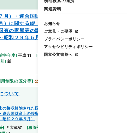
横断検索の連携
画像等
関連資料
７月）・連合国財産上の接収解除された国
号）に関する綴（昭和２８年２月～昭和２
お知らせ
国有の家屋等の譲渡又は除去（蔵管第４０
ご意見・ご要望
～昭和２９年５月）
プライバシーポリシー
アクセシビリティポリシー
国立公文書館へ
管等年度
]
平成 11
[
作成・取得者
]
大蔵省管財局総務
種別
]
紙
利用制限の区分等
]
公開
について
上の接収解除された国有の家屋等の譲渡又は除去（蔵管
・連合国財産上の接収解除された国有の家屋等の譲渡又
～昭和２９年５月）
等
]
＊大蔵省
[
移管等年度
]
平成 11
[
作成・取得者
]