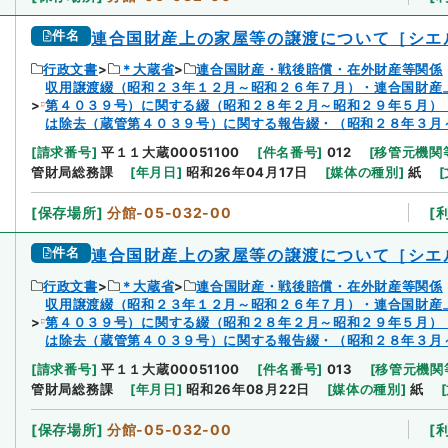
件名
連合国財産上の家屋等の譲渡について［シエ
行政文書
＊大蔵省
連合国財産・戦後賠償・在外財産等関係
収用譲渡綴（昭和２３年１２月～昭和２６年７月）・連合国財産
第４０３９号）に関する綴（昭和２８年２月～昭和２９年５月）
は除去（蔵管第４０３９号）に関する報告綴・（昭和２８年３月
[
請求番号
]
平１１大蔵00051100
[
件名番号
]
012
[
移管元機関
管財局総務課
[
年月日
]
昭和26年04月17日
[
媒体の種別
]
紙
[
[
保存場所
]
分館-05-032-00
[
件名
連合国財産上の家屋等の譲渡について［シエ
行政文書
＊大蔵省
連合国財産・戦後賠償・在外財産等関係
収用譲渡綴（昭和２３年１２月～昭和２６年７月）・連合国財産
第４０３９号）に関する綴（昭和２８年２月～昭和２９年５月）
は除去（蔵管第４０３９号）に関する報告綴・（昭和２８年３月
[
請求番号
]
平１１大蔵00051100
[
件名番号
]
013
[
移管元機関
管財局総務課
[
年月日
]
昭和26年08月22日
[
媒体の種別
]
紙
[
[
保存場所
]
分館-05-032-00
[