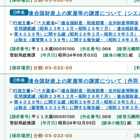
件名
連合国財産上の家屋等の譲渡について［シエ
行政文書
＊大蔵省
連合国財産・戦後賠償・在外財産等関係
収用譲渡綴（昭和２３年１２月～昭和２６年７月）・連合国財産
第４０３９号）に関する綴（昭和２８年２月～昭和２９年５月）
は除去（蔵管第４０３９号）に関する報告綴・（昭和２８年３月
[
請求番号
]
平１１大蔵00051100
[
件名番号
]
008
[
移管元機関
管財局総務課
[
年月日
]
昭和24年09月03日
[
媒体の種別
]
紙
[
保存場所
]
分館-05-032-00
[
件名
連合国財産上の家屋等の譲渡について［丹羽
行政文書
＊大蔵省
連合国財産・戦後賠償・在外財産等関係
収用譲渡綴（昭和２３年１２月～昭和２６年７月）・連合国財産
第４０３９号）に関する綴（昭和２８年２月～昭和２９年５月）
は除去（蔵管第４０３９号）に関する報告綴・（昭和２８年３月
[
請求番号
]
平１１大蔵00051100
[
件名番号
]
009
[
移管元機関
管財局総務課
[
年月日
]
昭和24年12月05日
[
媒体の種別
]
紙
[
[
保存場所
]
分館-05-032-00
[