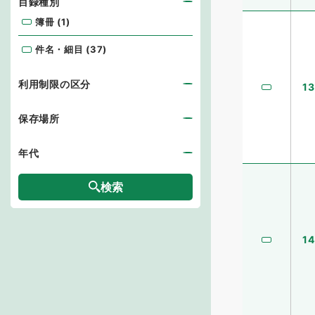
目録種別
簿冊
(
1
)
簿冊 (1)
件名・細目
(
37
)
件名・細目 (37)
利用制限の区分
13
保存場所
年代
検索
14