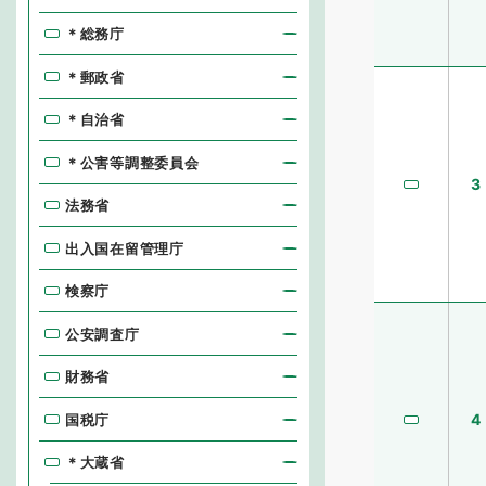
＊総務庁
＊郵政省
＊自治省
＊公害等調整委員会
3
法務省
出入国在留管理庁
検察庁
公安調査庁
財務省
4
国税庁
＊大蔵省