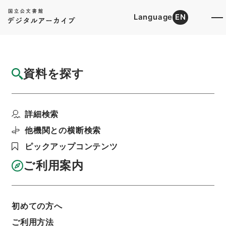
Language
EN
トップ
詳細検索[所蔵資料検索]
検索結果一覧
資料を探す
検索結果一覧
検索画面に戻る
詳細検索
資料群
:
リチウムイオン電池に係る危険物施設の安全
他機関との横断検索
対策のあり方に関する検討会 平成２３年度
ピックアップコンテンツ
ご利用案内
当ページを全て選択/解除
検索結果を全て選択/解除
選択した資料をCSV出力
選択した資料を利用請求
初めての方へ
ご利用方法
表示数
表示順
表示スタイル