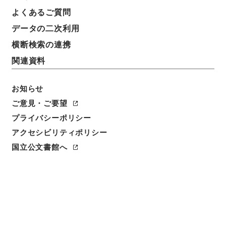
よくあるご質問
データの二次利用
13
1
~
13
件を表示
検索結果数
件
横断検索の連携
関連資料
利用請求CSV出力
No.
概要情報
画像等
1
お知らせ
簿冊
リチウムイオン電池に係る危険物施設の安全
ご意見・ご要望
対策のあり方に関する検討会 平成２３年度
プライバシーポリシー
アクセシビリティポリシー
行政文書
消防庁
予防課関係
国立公文書館へ
[
請求番号
]
令１消防E0026100
[
移管元機関等
]
消防
庁
[
移管等年度
]
令和 01
[
作成・取得者
]
消防庁予防
課危険物保安室
[
年月日
]
平成23年07月26日 - 平成
24年03月30日
[
媒体の種別
]
電子
<件名一覧があります>
[
保存場所
]
電子公文書等システム-ER-000-00