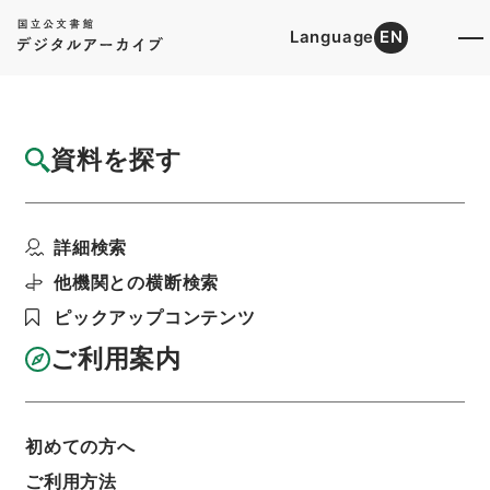
Language
EN
トップ
詳細検索[所蔵資料検索]
検索結果一覧
資料を探す
検索結果一覧
検索画面に戻る
詳細検索
資料群
:
広域共同防災組織設置等届出通知 平成２７
他機関との横断検索
年度
ピックアップコンテンツ
ご利用案内
当ページを全て選択/解除
検索結果を全て選択/解除
選択した資料をCSV出力
選択した資料を利用請求
初めての方へ
ご利用方法
表示数
表示順
表示スタイル