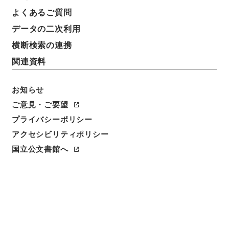
よくあるご質問
データの二次利用
12
1
~
12
件を表示
検索結果数
件
横断検索の連携
関連資料
利用請求CSV出力
No.
概要情報
画像等
1
お知らせ
簿冊
広域共同防災組織設置等届出通知 平成２７
ご意見・ご要望
年度
プライバシーポリシー
アクセシビリティポリシー
行政文書
消防庁
予防課関係
国立公文書館へ
[
請求番号
]
令２消防E0012100
[
移管元機関等
]
消防庁
[
移管等年度
]
令和 02
[
作成・取得者
]
消防庁予防課
[
年月日
]
平成27年04月09日 - 平成28年03月18日
[
媒体の種別
]
電子
<件名一覧があります>
[
保存場所
]
電子公文書等システム-ER-000-00