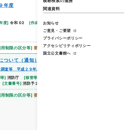
横断検索の連携
９年度
関連資料
年度
]
令和 02
[
作成・取得者
]
消防庁予防課
[
年月
お知らせ
ご意見・ご要望
プライバシーポリシー
アクセシビリティポリシー
利用制限の区分等
]
要審査
国立公文書館へ
について（通知）
な調査等 平成２９年度
関等
]
消防庁
[
移管等年度
]
令和 02
[
作成・取得者
]
[
文書番号
]
消防予２４７
利用制限の区分等
]
要審査