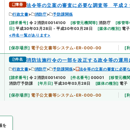
簿冊
法令等の立案の審査に必要な調査等 平成２
行政文書
消防庁
予防課関係
[
請求番号
]
令２消防E0014100
[
移管元機関等
]
消防庁
[
移管等
日
]
平成30年03月28日 - 平成30年03月28日
[
媒体の種別
]
電子
<件名一覧があります>
[
保存場所
]
電子公文書等システム-ER-000-00
[
件名
消防法施行令の一部を改正する政令等の運用
行政文書
消防庁
予防課関係
法令等の立案の審査に必要
[
請求番号
]
令２消防E0014100
[
件名番号
]
00001
[
移管元機
消防庁予防課
[
年月日
]
平成30年03月28日
[
媒体の種別
]
電子
[
保存場所
]
電子公文書等システム-ER-000-00
[
報を