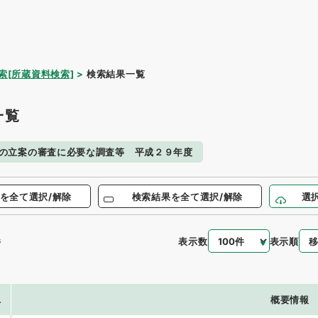
索[所蔵資料検索]
検索結果一覧
一覧
の立案の審査に必要な調査等 平成２９年度
を全て選択/解除
検索結果を全て選択/解除
選
表示数
表示順
件
.
概要情報