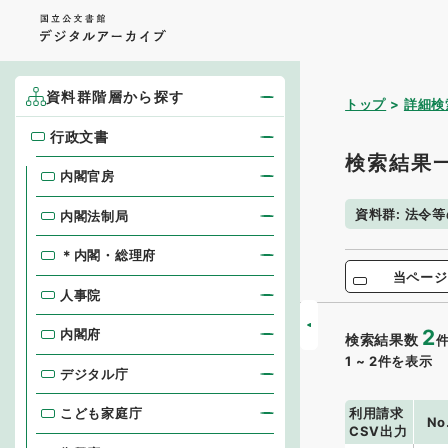
資料群階層から探す
トップ
詳細検
行政文書
行政文書
検索結果
内閣官房
資料群
:
法令等
内閣法制局
＊内閣・総理府
当ページ
人事院
2
内閣府
検索結果数
1
~
2
件を表示
デジタル庁
利用請求
こども家庭庁
No
CSV出力