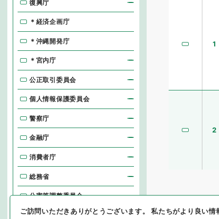
復興庁
＊経済企画庁
＊沖縄開発庁
1
＊宮内庁
公正取引委員会
個人情報保護委員会
警察庁
2
金融庁
消費者庁
総務省
公害等調整委員会
ご訪問いただきありがとうございます。
私たちがより良い情
消防庁