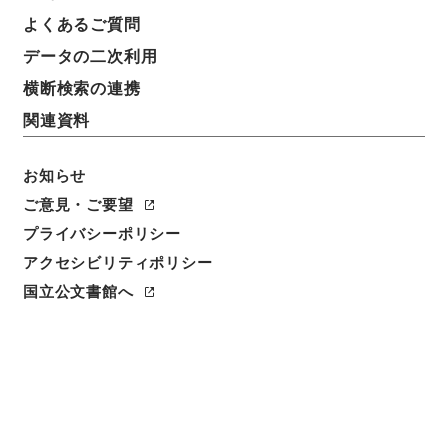
よくあるご質問
データの二次利用
3
1
~
3
件を表示
検索結果数
件
横断検索の連携
関連資料
利用請求CSV出力
No.
概要情報
画像等
1
簿冊
お知らせ
災害関係書類
ご意見・ご要望
行政文書
国税庁
金沢国税局関係
プライバシーポリシー
[
請求番号
]
令３国税E0083100
[
移管元機関等
]
国税
アクセシビリティポリシー
庁
[
移管等年度
]
令和 3
[
作成・取得者
]
財務省国税
国立公文書館へ
庁金沢国税局総務部総務課
[
年月日
]
平成23年 - 平成
23年
[
媒体の種別
]
電子
<件名一覧があります>
[
保存場所
]
電子公文書等システム-ER-0-0
[
利用制限の区分等
]
要審査