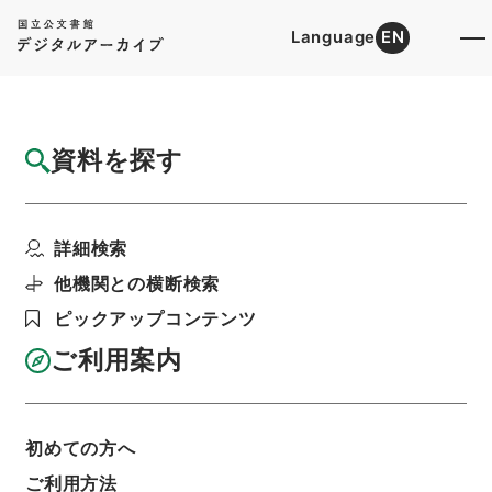
Language
EN
トップ
詳細検索[所蔵資料検索]
検索結果一覧
資料を探す
検索結果一覧
検索画面に戻る
詳細検索
資料群
:
災害関係書類
他機関との横断検索
ピックアップコンテンツ
当ページを全て選択/解除
検索結果を全て選択/解除
ご利用案内
選択した資料をCSV出力
選択した資料を利用請求
初めての方へ
表示数
表示順
表示スタイル
ご利用方法