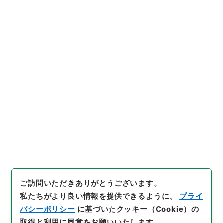
3
件名
東日本大震災の被災者に対する申告書等閲覧
サービスの対応について（事務連絡）
行政文書
国税庁
金沢国税局関係
災害関係書類
[
請求番号
]
令３国税E0083100
[
件名番号
]
00002
[
移管元機関等
]
国税庁
[
移管等年度
]
令和 3
[
作成・
取得者
]
財務省国税庁金沢国税局総務部総務課
[
媒体の
種別
]
電子
[
保存場所
]
電子公文書等システム-ER-0-0
[
利用制限の区分等
]
要審査
ご訪問いただきありがとうございます。
私たちがより良い情報を提供できるように、
プライ
バシーポリシー
に基づいたクッキー（Cookie）の
取得と利用に同意をお願いいたします。