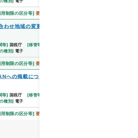
の種別
]
電子
利用制限の区分等
]
要審査
合わせ地域の変更について（連絡）
関等
]
国税庁
[
移管等年度
]
令和 3
[
作成・取得者
]
の種別
]
電子
利用制限の区分等
]
要審査
ANへの掲載について（連絡）
関等
]
国税庁
[
移管等年度
]
令和 3
[
作成・取得者
]
の種別
]
電子
利用制限の区分等
]
要審査