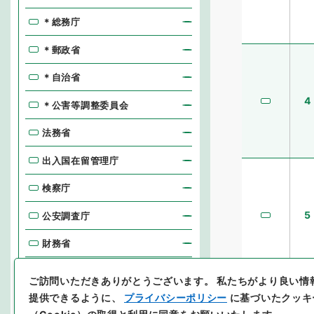
＊総務庁
＊郵政省
＊自治省
4
＊公害等調整委員会
法務省
出入国在留管理庁
検察庁
5
公安調査庁
財務省
国税庁
ご訪問いただきありがとうございます。
私たちがより良い情
提供できるように、
プライバシーポリシー
に基づいたクッキ
長官官房関係