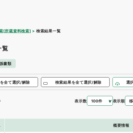
索[所蔵資料検索]
検索結果一覧
一覧
係書類
を全て選択/解除
検索結果を全て選択/解除
選
表示数
表示順
件
.
概要情報