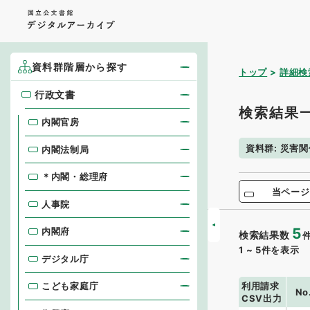
資料群階層から探す
トップ
詳細検
行政文書
行政文書
検索結果
内閣官房
資料群
:
災害関
内閣法制局
＊内閣・総理府
当ページ
人事院
5
内閣府
検索結果数
1
~
5
件を表示
デジタル庁
利用請求
こども家庭庁
No
CSV出力