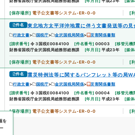
財務省国税庁金沢国税局総務部総務課
[
年月日
]
平成23年
[
媒体
[
保存場所
]
電子公文書等システム-ER-0-0
[
件名
東北地方太平洋沖地震に伴う文書発送等の見
行政文書
国税庁
金沢国税局関係
災害関係書類
[
請求番号
]
令３国税E0084100
[
件名番号
]
00003
[
移管元機
財務省国税庁金沢国税局総務部総務課
[
年月日
]
平成23年
[
媒体
[
保存場所
]
電子公文書等システム-ER-0-0
[
件名
震災特例法等に関するパンフレット等の局W
行政文書
国税庁
金沢国税局関係
災害関係書類
[
請求番号
]
令３国税E0084100
[
件名番号
]
00004
[
移管元機
財務省国税庁金沢国税局総務部総務課
[
年月日
]
平成23年
[
媒体
[
保存場所
]
電子公文書等システム-ER-0-0
[
報を
ー