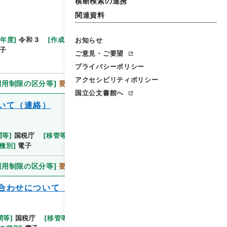
横断検索の連携
関連資料
等年度
]
令和 3
[
作成・取得者
]
財務省国税庁金沢国税
お知らせ
子
ご意見・ご要望
プライバシーポリシー
アクセシビリティポリシー
利用制限の区分等
]
要審査
国立公文書館へ
いて（連絡）
関等
]
国税庁
[
移管等年度
]
令和 3
[
作成・取得者
]
財
種別
]
電子
利用制限の区分等
]
要審査
合わせについて（連絡）
関等
]
国税庁
[
移管等年度
]
令和 3
[
作成・取得者
]