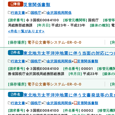
簿冊
災害関係書類
行政文書
国税庁
金沢国税局関係
[
請求番号
]
令３国税E0084100
[
移管元機関等
]
国税庁
[
移管
局総務部総務課
[
年月日
]
平成23年 - 平成23年
[
媒体の種別
]
電
<件名一覧があります>
[
保存場所
]
電子公文書等システム-ER-0-0
[
件名
東北地方太平洋沖地震に伴う当面の対応につ
行政文書
国税庁
金沢国税局関係
災害関係書類
[
請求番号
]
令３国税E0084100
[
件名番号
]
00001
[
移管元機
務省国税庁金沢国税局総務部総務課
[
年月日
]
平成23年
[
媒体の
[
保存場所
]
電子公文書等システム-ER-0-0
[
件名
東北地方太平洋沖地震に伴う文書発送等の見
行政文書
国税庁
金沢国税局関係
災害関係書類
[
請求番号
]
令３国税E0084100
[
件名番号
]
00002
[
移管元機