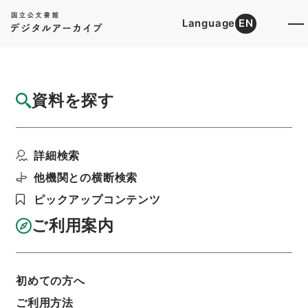
Language
EN
トップ
詳細検索[所蔵資料検索]
検索結果一覧
資料を探す
検索結果一覧
検索画面に戻る
詳細検索
資料群
:
消防用設備等の技術上の規格、基準 平成
他機関との横断検索
24年度
ピックアップコンテンツ
ご利用案内
当ページを全て選択/解除
検索結果を全て選択/解除
選択した資料をCSV出力
選択した資料を利用請求
初めての方へ
ご利用方法
表示数
表示順
表示スタイル