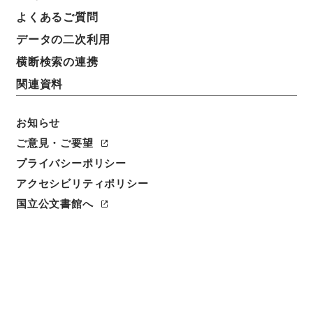
よくあるご質問
データの二次利用
2
1
~
2
件を表示
検索結果数
件
横断検索の連携
関連資料
利用請求CSV出力
No.
概要情報
画像等
1
お知らせ
簿冊
消防用設備等の技術上の規格、基準 平成
ご意見・ご要望
24年度
プライバシーポリシー
アクセシビリティポリシー
行政文書
消防庁
予防課関係
国立公文書館へ
[
請求番号
]
令４消防E0055100
[
移管元機関等
]
消防
庁
[
移管等年度
]
令和 04
[
作成・取得者
]
総務省消防
庁予防課
[
年月日
]
平成25年 - 平成25年
[
媒体の種
別
]
電子
<件名一覧があります>
[
保存場所
]
電子公文書等システム-ER-000-00