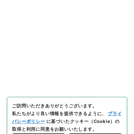
2
件名
平成23年度国会関係資料について
行政文書
消防庁
予防課関係
国会関係 平成23年度
[
請求番号
]
令４消防E0047100
[
件名番号
]
00001
[
移管元機関等
]
消防庁
[
移管等年度
]
令和 04
[
作
成・取得者
]
総務省消防庁予防課
[
媒体の種別
]
電子
[
保存場所
]
電子公文書等システム-ER-000-00
[
利用制限の区分等
]
要審査
ご訪問いただきありがとうございます。
私たちがより良い情報を提供できるように、
プライ
バシーポリシー
に基づいたクッキー（Cookie）の
取得と利用に同意をお願いいたします。