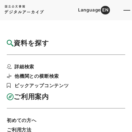
Language
EN
トップ
詳細検索[所蔵資料検索]
検索結果一覧
資料を探す
検索結果一覧
検索画面に戻る
詳細検索
資料群
:
国会関係 平成23年度
他機関との横断検索
ピックアップコンテンツ
当ページを全て選択/解除
検索結果を全て選択/解除
ご利用案内
選択した資料をCSV出力
選択した資料を利用請求
初めての方へ
表示数
表示順
表示スタイル
ご利用方法