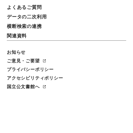
よくあるご質問
データの二次利用
2
1
~
2
件を表示
検索結果数
件
横断検索の連携
関連資料
利用請求CSV出力
No.
概要情報
画像等
1
簿冊
お知らせ
国会関係 平成23年度
ご意見・ご要望
行政文書
消防庁
予防課関係
プライバシーポリシー
[
請求番号
]
令４消防E0047100
[
移管元機関等
]
消防
アクセシビリティポリシー
庁
[
移管等年度
]
令和 04
[
作成・取得者
]
総務省消防
国立公文書館へ
庁予防課
[
年月日
]
平成23年 - 平成24年
[
媒体の種
別
]
電子
<件名一覧があります>
[
保存場所
]
電子公文書等システム-ER-000-00
[
利用制限の区分等
]
要審査