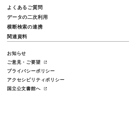
よくあるご質問
データの二次利用
23
1
~
23
件を表示
検索結果数
件
横断検索の連携
関連資料
利用請求CSV出力
No.
概要情報
画像等
1
お知らせ
簿冊
消防用設備等の技術上の規格、基準 平成
ご意見・ご要望
23年度
プライバシーポリシー
アクセシビリティポリシー
行政文書
消防庁
予防課関係
国立公文書館へ
[
請求番号
]
令５消防E0004100
[
移管元機関等
]
消防
庁
[
移管等年度
]
令和 5
[
作成・取得者
]
総務省消防
庁予防課
[
年月日
]
平成23年 - 平成24年
[
媒体の種
別
]
電子
<件名一覧があります>
[
保存場所
]
電子公文書等システム-ER-0-0