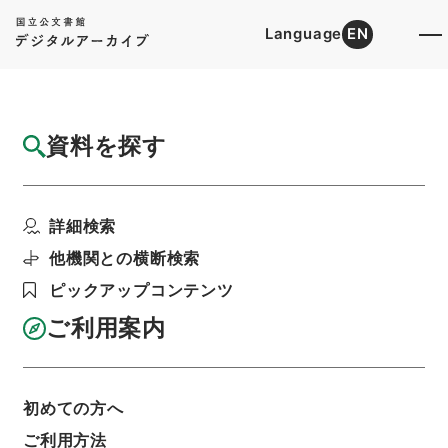
Language
EN
トップ
詳細検索[所蔵資料検索]
検索結果一覧
資料を探す
検索結果一覧
検索画面に戻る
詳細検索
資料群
:
消防用設備等の技術上の規格、基準 平成
他機関との横断検索
23年度
ピックアップコンテンツ
ご利用案内
当ページを全て選択/解除
検索結果を全て選択/解除
選択した資料をCSV出力
選択した資料を利用請求
初めての方へ
ご利用方法
表示数
表示順
表示スタイル