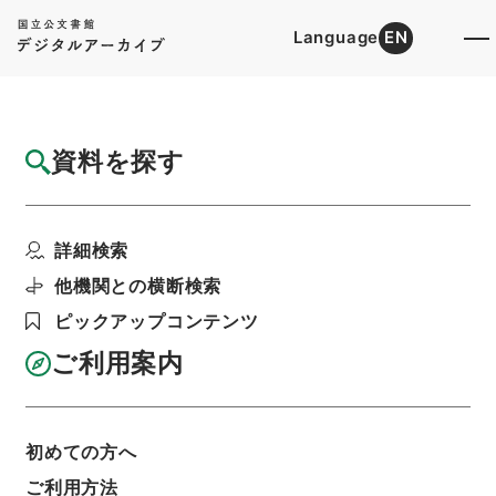
Language
EN
トップ
詳細検索[所蔵資料検索]
目録詳細
資料を探す
簿冊
陣中日誌
詳細検索
階層
行政文書
＊内閣・総理府
米国から返還された公文書
他機関との横断検索
〔返赤・旧陸海軍関係〕
ピックアップコンテンツ
利用請求書印刷
ご利用案内
基本情報
全ての情報
初めての方へ
ご利用方法