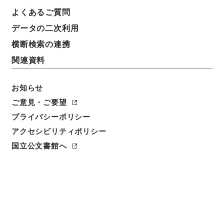
よくあるご質問
データの二次利用
横断検索の連携
関連資料
お知らせ
ご意見・ご要望
プライバシーポリシー
閲覧
アクセシビリティポリシー
国立公文書館へ
簿冊標題
陣中日誌
請求番号
返赤30020000
移管元機関等