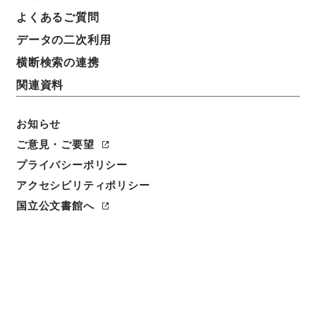
よくあるご質問
データの二次利用
横断検索の連携
関連資料
お知らせ
ご意見・ご要望
閲覧
プライバシーポリシー
簿冊標題
アクセシビリティポリシー
本光国師日記
国立公文書館へ
請求番号
１６５－００９８
人名
著者:崇伝