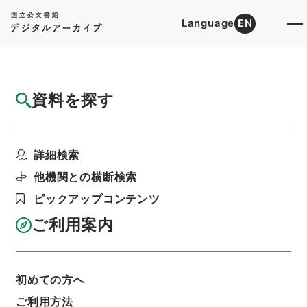
Language
EN
トップ
詳細検索[所蔵資料検索]
目録詳細
資料を探す
簿冊
本光国師日記
詳細検索
階層
内閣文庫
和書
和書(多聞櫓文書を除く）
利用請求書印刷
他機関との横断検索
ピックアップコンテンツ
ご利用案内
基本情報
全ての情報
初めての方へ
ご利用方法