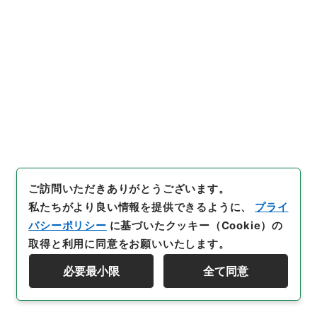
号
]
0036
[
利用制限の区分等
]
公開
閲覧
37
件名
本光国師日記３７
内閣文庫
和書
和書(多聞櫓文書を除く）
ご訪問いただきありがとうございます。
本光国師日記
私たちがより良い情報を提供できるように、
プライ
[
請求番号
]
１６５－００９８
[
冊次
]
0037
[
件名番
バシーポリシー
に基づいたクッキー（Cookie）の
号
]
0037
取得と利用に同意をお願いいたします。
必要最小限
全て同意
[
利用制限の区分等
]
公開
資料群階層を表示する
閲覧