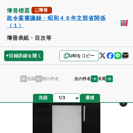
簿冊標題
簿冊
政令案審議録・昭和４６年文部省関係
（１）
簿冊表紙・目次等
目録詳細を開く
URIをコピー
先頭
末尾
前の件名
次の件名
ページ
先頭
最後