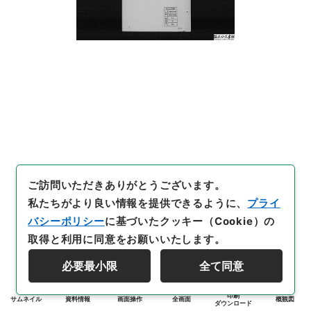
ご訪問いただきありがとうございます。
私たちがより良い情報を提供できるように、
プライ
バシーポリシー
に基づいたクッキー（Cookie）の
取得と利用に同意をお願いいたします。
必要最小限
全て同意
印刷
サムネイル
資料情報
画面操作
全画面
概観図
ダウンロード