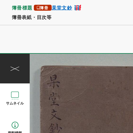
簿冊標題
杲堂文鈔
簿冊
簿冊表紙・目次等
サムネイル
資料情報