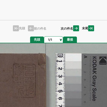
先頭
末尾
前の件名
次の件名
ページ
先頭
最後