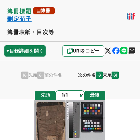
簿冊標題
簿冊
刪定荀子
簿冊表紙・目次等
目録詳細を開く
URIをコピー
先頭
末尾
前の件名
次の件名
ページ
先頭
最後