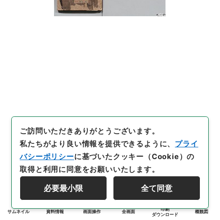
ご訪問いただきありがとうございます。
私たちがより良い情報を提供できるように、
プライ
バシーポリシー
に基づいたクッキー（Cookie）の
取得と利用に同意をお願いいたします。
必要最小限
全て同意
印刷
サムネイル
資料情報
画面操作
全画面
概観図
ダウンロード