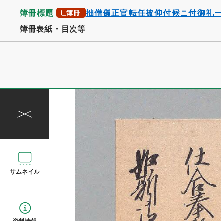
簿冊標題
拙僧儀正官転任被仰付候ニ付御礼
簿冊
簿冊表紙・目次等
サムネイル
資料情報