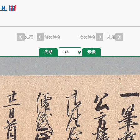
一札
先頭
末尾
前の件名
次の件名
ページ
先頭
最後