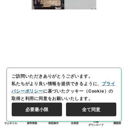
ご訪問いただきありがとうございます。
私たちがより良い情報を提供できるように、
プライ
バシーポリシー
に基づいたクッキー（Cookie）の
取得と利用に同意をお願いいたします。
必要最小限
全て同意
印刷
サムネイル
資料情報
画面操作
全画面
概観図
ダウンロード