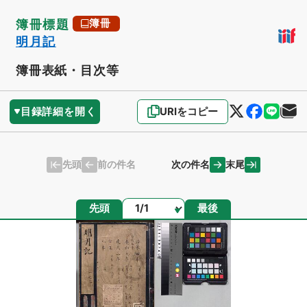
簿冊標題
簿冊
明月記
簿冊表紙・目次等
目録詳細を開く
URIをコピー
先頭
末尾
前の件名
次の件名
ページ
先頭
最後