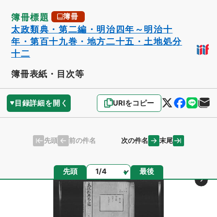
簿冊標題
簿冊
太政類典・第二編・明治四年～明治十
年・第百十九巻・地方二十五・土地処分
十二
簿冊表紙・目次等
目録詳細を開く
URIをコピー
先頭
末尾
前の件名
次の件名
ページ
先頭
最後