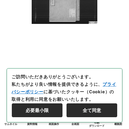
ご訪問いただきありがとうございます。
私たちがより良い情報を提供できるように、
プライ
バシーポリシー
に基づいたクッキー（Cookie）の
取得と利用に同意をお願いいたします。
必要最小限
全て同意
印刷
サムネイル
資料情報
画面操作
全画面
概観図
ダウンロード