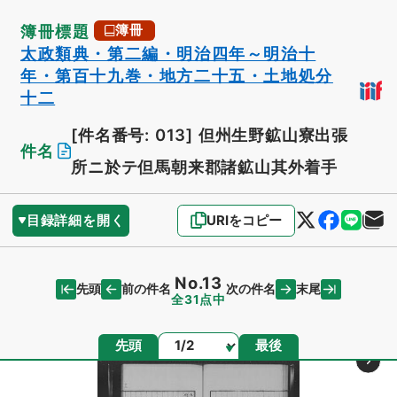
簿冊標題
簿冊
太政類典・第二編・明治四年～明治十
年・第百十九巻・地方二十五・土地処分
十二
[件名番号: 013]
但州生野鉱山寮出張
件名
所ニ於テ但馬朝来郡諸鉱山其外着手
目録詳細を開く
URIをコピー
No.13
先頭
末尾
前の件名
次の件名
全31点中
ページ
先頭
最後