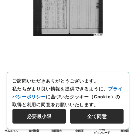
ご訪問いただきありがとうございます。
私たちがより良い情報を提供できるように、
プライ
バシーポリシー
に基づいたクッキー（Cookie）の
取得と利用に同意をお願いいたします。
必要最小限
全て同意
印刷
サムネイル
資料情報
画面操作
全画面
概観図
ダウンロード