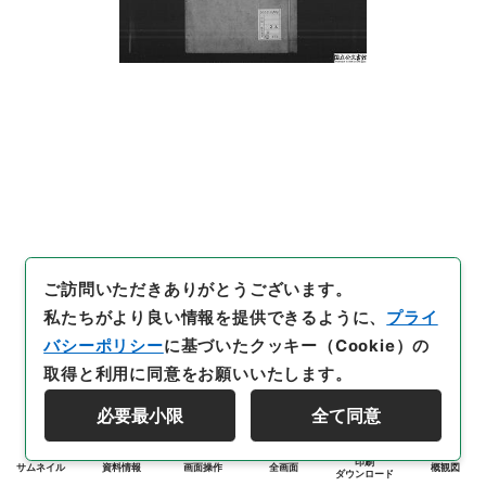
ご訪問いただきありがとうございます。
私たちがより良い情報を提供できるように、
プライ
バシーポリシー
に基づいたクッキー（Cookie）の
取得と利用に同意をお願いいたします。
必要最小限
全て同意
印刷
サムネイル
資料情報
画面操作
全画面
概観図
ダウンロード