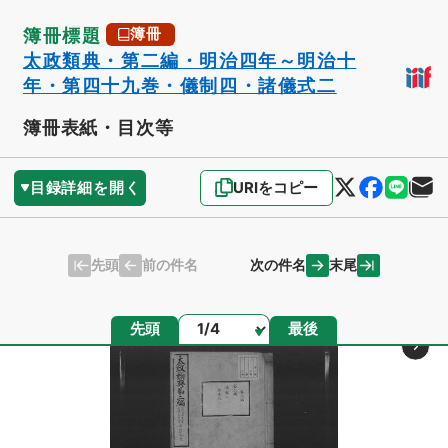
簿冊標題
簿冊
太政類典・第二編・明治四年～明治十
年・第四十九巻・儀制四・諸儀式二
簿冊表紙・目次等
目録詳細を開く
URIをコピー
先頭
末尾
前の件名
次の件名
ページ
先頭
最後