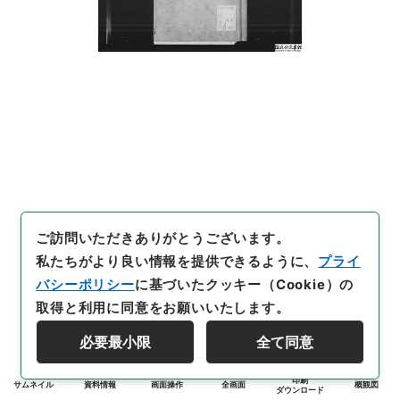
ご訪問いただきありがとうございます。
私たちがより良い情報を提供できるように、
プライ
バシーポリシー
に基づいたクッキー（Cookie）の
取得と利用に同意をお願いいたします。
必要最小限
全て同意
印刷
サムネイル
資料情報
画面操作
全画面
概観図
ダウンロード