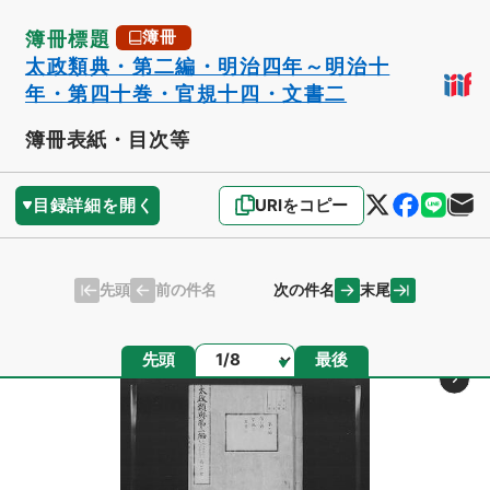
簿冊標題
簿冊
太政類典・第二編・明治四年～明治十
年・第四十巻・官規十四・文書二
簿冊表紙・目次等
目録詳細を開く
URIをコピー
先頭
末尾
前の件名
次の件名
ページ
先頭
最後