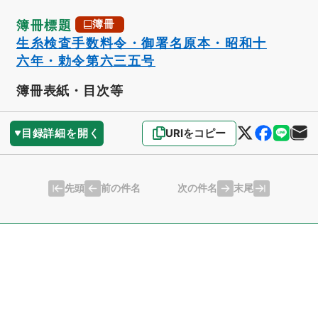
簿冊標題
簿冊
生糸検査手数料令・御署名原本・昭和十
六年・勅令第六三五号
簿冊表紙・目次等
目録詳細を開く
URIをコピー
先頭
末尾
前の件名
次の件名