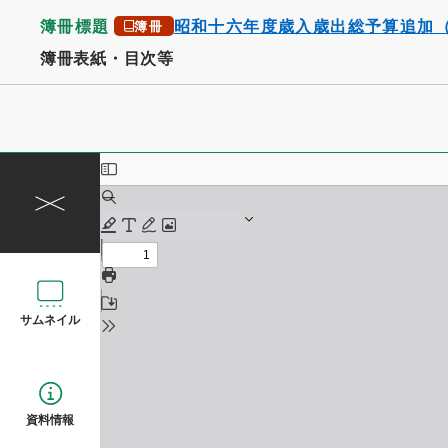
簿冊標題
昭和十六年度歳入歳出総予算追加
簿冊
簿冊表紙・目次等
サムネイル
資料情報