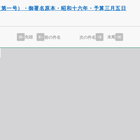
（第一号）・御署名原本・昭和十六年・予算三月五日
先頭
末尾
前の件名
次の件名