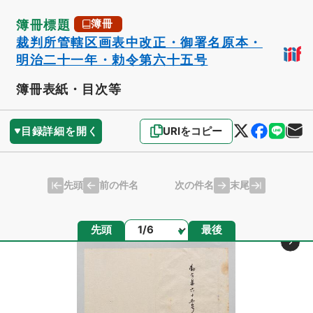
簿冊標題
簿冊
裁判所管轄区画表中改正・御署名原本・
明治二十一年・勅令第六十五号
簿冊表紙・目次等
目録詳細を開く
URIをコピー
先頭
末尾
前の件名
次の件名
ページ
先頭
最後