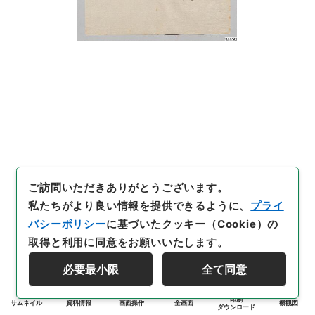
ご訪問いただきありがとうございます。
私たちがより良い情報を提供できるように、
プライ
バシーポリシー
に基づいたクッキー（Cookie）の
取得と利用に同意をお願いいたします。
必要最小限
全て同意
印刷
サムネイル
資料情報
画面操作
全画面
概観図
ダウンロード