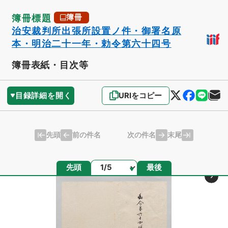
簿冊標題
簿冊
治安裁判所出張所設置ノ件・御署名原
本・明治二十一年・勅令第六十四号
簿冊表紙・目次等
目録詳細を開く
URIをコピー
先頭
末尾
前の件名
次の件名
ページ
先頭
最後