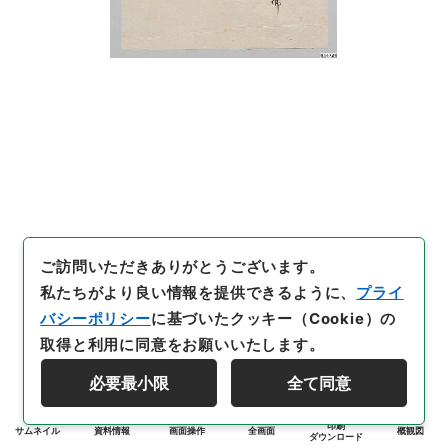
ご訪問いただきありがとうございます。
私たちがより良い情報を提供できるように、
プライ
バシーポリシー
に基づいたクッキー（Cookie）の
取得と利用に同意をお願いいたします。
必要最小限
全て同意
印刷
サムネイル
資料情報
画面操作
全画面
概観図
ダウンロード