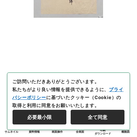
ご訪問いただきありがとうございます。
私たちがより良い情報を提供できるように、
プライ
バシーポリシー
に基づいたクッキー（Cookie）の
取得と利用に同意をお願いいたします。
必要最小限
全て同意
印刷
サムネイル
資料情報
画面操作
全画面
概観図
ダウンロード