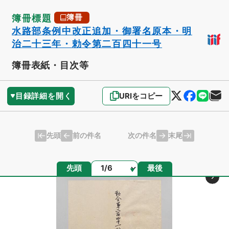
簿冊標題
簿冊
水路部条例中改正追加・御署名原本・明
治二十三年・勅令第二百四十一号
簿冊表紙・目次等
目録詳細を開く
URIをコピー
先頭
末尾
前の件名
次の件名
ページ
先頭
最後