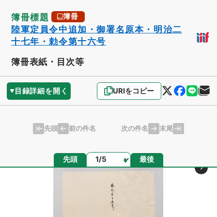
簿冊標題
簿冊
陸軍定員令中追加・御署名原本・明治二
十七年・勅令第十六号
簿冊表紙・目次等
目録詳細を開く
URIをコピー
先頭
末尾
前の件名
次の件名
ページ
先頭
最後