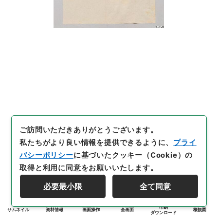
ご訪問いただきありがとうございます。
私たちがより良い情報を提供できるように、
プライ
バシーポリシー
に基づいたクッキー（Cookie）の
取得と利用に同意をお願いいたします。
必要最小限
全て同意
印刷
サムネイル
資料情報
画面操作
全画面
概観図
ダウンロード