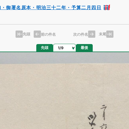
加・御署名原本・明治三十二年・予算二月四日
先頭
末尾
前の件名
次の件名
ページ
先頭
最後