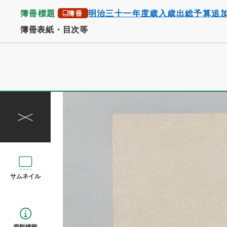
簿冊標題
明治三十一年度歳入歳出総予算追
簿冊
簿冊表紙・目次等
サムネイル
資料情報