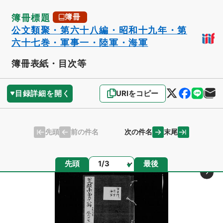
簿冊標題
簿冊
公文類聚・第六十八編・昭和十九年・第
六十七巻・軍事一・陸軍・海軍
簿冊表紙・目次等
目録詳細を開く
URIをコピー
先頭
末尾
前の件名
次の件名
ページ
先頭
最後