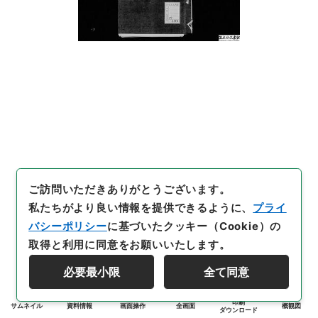
ご訪問いただきありがとうございます。
私たちがより良い情報を提供できるように、
プライ
バシーポリシー
に基づいたクッキー（Cookie）の
取得と利用に同意をお願いいたします。
必要最小限
全て同意
印刷
サムネイル
資料情報
画面操作
全画面
概観図
ダウンロード