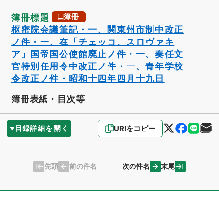
簿冊標題
簿冊
枢密院会議筆記・一、関東州市制中改正
ノ件・一、在「チェッコ、スロヴァキ
ア」国帝国公使館廃止ノ件・一、奏任文
官特別任用令中改正ノ件・一、青年学校
令改正ノ件・昭和十四年四月十九日
簿冊表紙・目次等
目録詳細を開く
URIをコピー
先頭
末尾
前の件名
次の件名