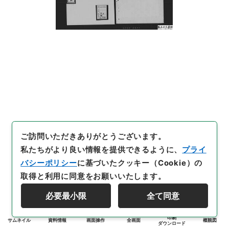
ご訪問いただきありがとうございます。
私たちがより良い情報を提供できるように、
プライ
バシーポリシー
に基づいたクッキー（Cookie）の
取得と利用に同意をお願いいたします。
必要最小限
全て同意
印刷
サムネイル
資料情報
画面操作
全画面
概観図
ダウンロード