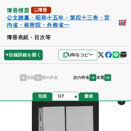
簿冊標題
簿冊
公文雑纂・昭和十五年・第四十三巻・宮
内省・枢密院・外務省一
簿冊表紙・目次等
目録詳細を開く
URIをコピー
先頭
末尾
前の件名
次の件名
ページ
先頭
最後