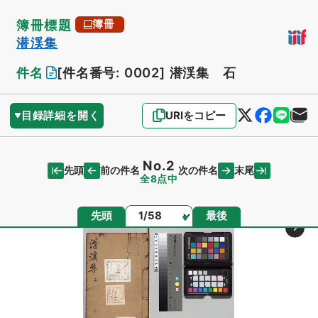
簿冊標題
簿冊
潜渓集
件名
[件名番号: 0002]
潜渓集 石
目録詳細を開く
URIをコピー
No.2
先頭
末尾
前の件名
次の件名
全8点中
ページ
先頭
最後