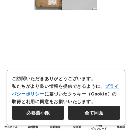
ご訪問いただきありがとうございます。
私たちがより良い情報を提供できるように、
プライ
バシーポリシー
に基づいたクッキー（Cookie）の
取得と利用に同意をお願いいたします。
必要最小限
全て同意
印刷
サムネイル
資料情報
画面操作
全画面
概観図
ダウンロード