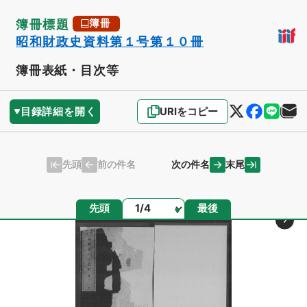
簿冊標題
簿冊
昭和財政史資料第１号第１０冊
簿冊表紙・目次等
目録詳細を開く
URIをコピー
先頭
末尾
前の件名
次の件名
ページ
先頭
最後