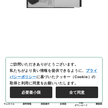
ご訪問いただきありがとうございます。
私たちがより良い情報を提供できるように、
プライ
バシーポリシー
に基づいたクッキー（Cookie）の
取得と利用に同意をお願いいたします。
必要最小限
全て同意
印刷
サムネイル
資料情報
画面操作
全画面
概観図
ダウンロード