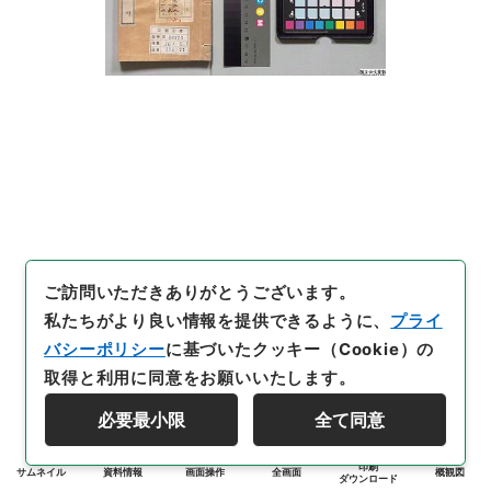
ご訪問いただきありがとうございます。
私たちがより良い情報を提供できるように、
プライ
バシーポリシー
に基づいたクッキー（Cookie）の
取得と利用に同意をお願いいたします。
必要最小限
全て同意
印刷
サムネイル
資料情報
画面操作
全画面
概観図
ダウンロード