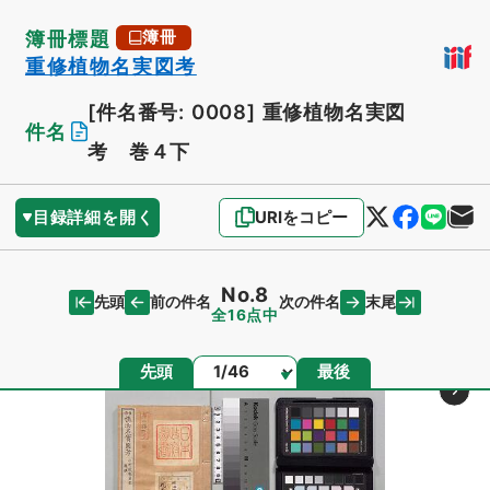
簿冊標題
簿冊
重修植物名実図考
[件名番号: 0008]
重修植物名実図
件名
考 巻４下
目録詳細を開く
URIをコピー
No.8
先頭
末尾
前の件名
次の件名
全16点中
ページ
先頭
最後