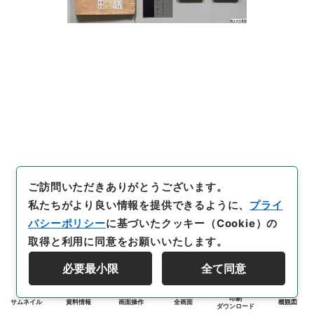
ご訪問いただきありがとうございます。
私たちがより良い情報を提供できるように、
プライ
バシーポリシー
に基づいたクッキー（Cookie）の
取得と利用に同意をお願いいたします。
必要最小限
全て同意
印刷
サムネイル
資料情報
画面操作
全画面
概観図
ダウンロード