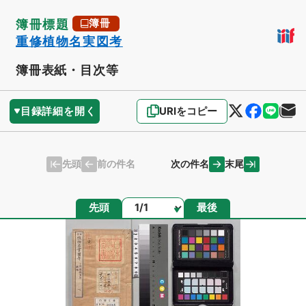
簿冊標題
簿冊
重修植物名実図考
簿冊表紙・目次等
目録詳細を開く
URIをコピー
先頭
末尾
前の件名
次の件名
ページ
先頭
最後