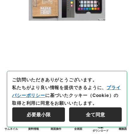
ご訪問いただきありがとうございます。
私たちがより良い情報を提供できるように、
プライ
バシーポリシー
に基づいたクッキー（Cookie）の
取得と利用に同意をお願いいたします。
必要最小限
全て同意
印刷
サムネイル
資料情報
画面操作
全画面
概観図
ダウンロード