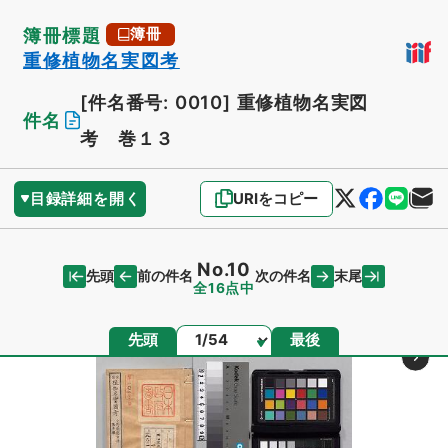
簿冊標題
簿冊
重修植物名実図考
[件名番号: 0010]
重修植物名実図
件名
考 巻１３
目録詳細を開く
URIをコピー
No.10
先頭
末尾
前の件名
次の件名
全16点中
ページ
先頭
最後