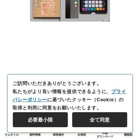
ご訪問いただきありがとうございます。
私たちがより良い情報を提供できるように、
プライ
バシーポリシー
に基づいたクッキー（Cookie）の
取得と利用に同意をお願いいたします。
必要最小限
全て同意
印刷
サムネイル
資料情報
画面操作
全画面
概観図
ダウンロード