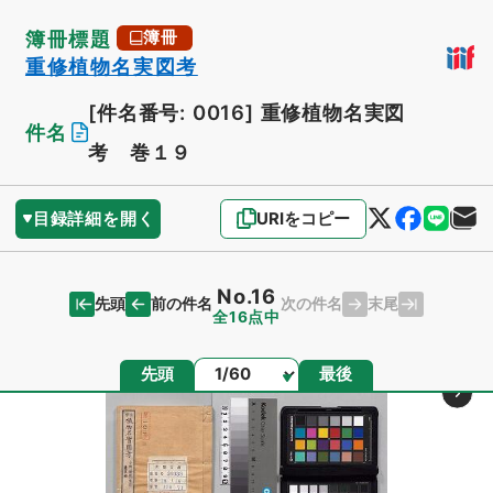
簿冊標題
簿冊
重修植物名実図考
[件名番号: 0016]
重修植物名実図
件名
考 巻１９
目録詳細を開く
URIをコピー
No.16
先頭
末尾
前の件名
次の件名
全16点中
ページ
先頭
最後