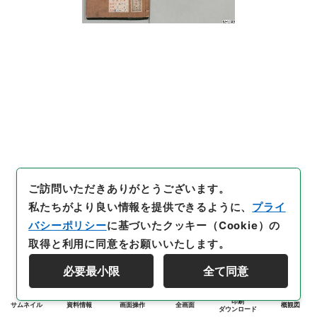
ご訪問いただきありがとうございます。
私たちがより良い情報を提供できるように、
プライ
バシーポリシー
に基づいたクッキー（Cookie）の
取得と利用に同意をお願いいたします。
必要最小限
全て同意
印刷
サムネイル
資料情報
画面操作
全画面
概観図
ダウンロード