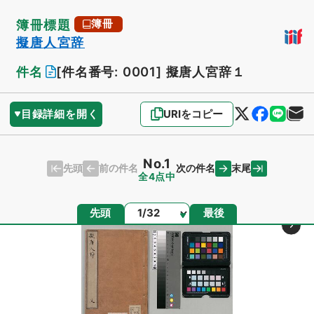
簿冊標題
簿冊
擬唐人宮辞
件名
[件名番号: 0001]
擬唐人宮辞１
目録詳細を開く
URIをコピー
No.1
先頭
末尾
前の件名
次の件名
全4点中
ページ
先頭
最後