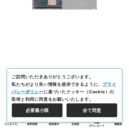
ご訪問いただきありがとうございます。
私たちがより良い情報を提供できるように、
プライ
バシーポリシー
に基づいたクッキー（Cookie）の
取得と利用に同意をお願いいたします。
必要最小限
全て同意
印刷
サムネイル
資料情報
画面操作
全画面
概観図
ダウンロード