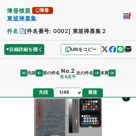
簿冊標題
簿冊
東坡禅喜集
件名
[件名番号: 0002]
東坡禅喜集２
目録詳細を開く
URIをコピー
No.2
先頭
末尾
前の件名
次の件名
全4点中
ページ
先頭
最後