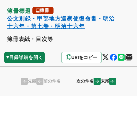
簿冊標題
簿冊
公文別録・甲部地方巡察使復命書・明治
十六年・第七巻・明治十六年
簿冊表紙・目次等
目録詳細を開く
URIをコピー
先頭
末尾
前の件名
次の件名