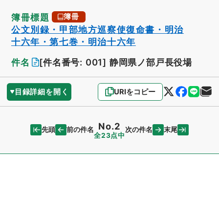
簿冊標題
簿冊
公文別録・甲部地方巡察使復命書・明治
十六年・第七巻・明治十六年
件名
[件名番号: 001]
静岡県ノ部戸長役場
目録詳細を開く
URIをコピー
No.2
先頭
末尾
前の件名
次の件名
全23点中