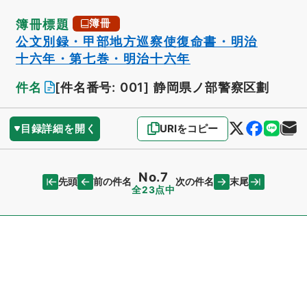
簿冊標題
簿冊
公文別録・甲部地方巡察使復命書・明治
十六年・第七巻・明治十六年
件名
[件名番号: 001]
静岡県ノ部警察区劃
目録詳細を開く
URIをコピー
No.7
先頭
末尾
前の件名
次の件名
全23点中