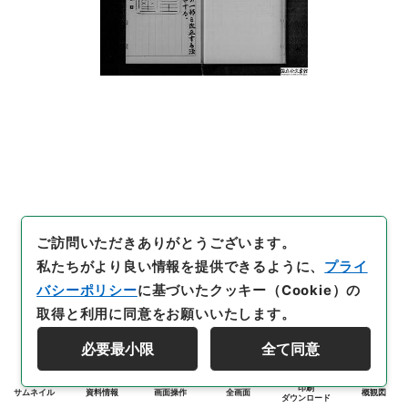
ご訪問いただきありがとうございます。
私たちがより良い情報を提供できるように、
プライ
バシーポリシー
に基づいたクッキー（Cookie）の
取得と利用に同意をお願いいたします。
必要最小限
全て同意
印刷
サムネイル
資料情報
画面操作
全画面
概観図
ダウンロード