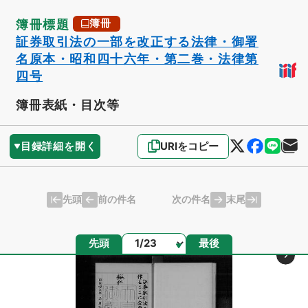
簿冊標題
簿冊
証券取引法の一部を改正する法律・御署
名原本・昭和四十六年・第二巻・法律第
四号
簿冊表紙・目次等
目録詳細を開く
URIをコピー
先頭
末尾
前の件名
次の件名
ページ
先頭
最後