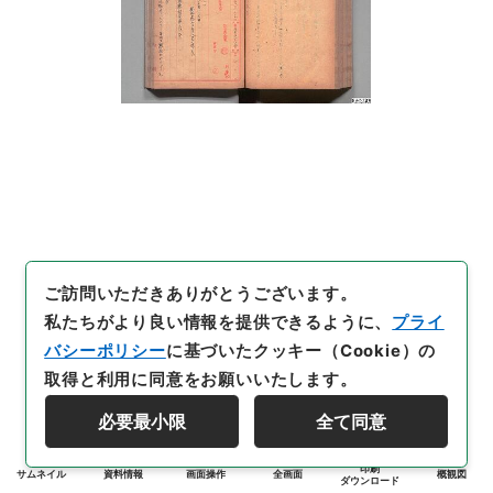
ご訪問いただきありがとうございます。
私たちがより良い情報を提供できるように、
プライ
バシーポリシー
に基づいたクッキー（Cookie）の
取得と利用に同意をお願いいたします。
必要最小限
全て同意
印刷
サムネイル
資料情報
画面操作
全画面
概観図
ダウンロード