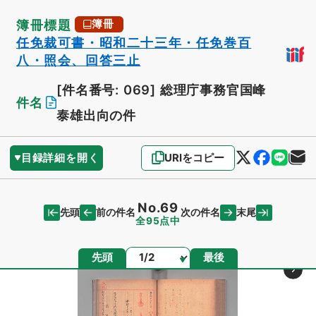
簿冊標題
簿冊
任免裁可書・昭和二十三年・任免巻百
八・照会、回答三止
[件名番号: 069]
総理庁事務官国峰
件名
泰雄出向の件
目録詳細を開く
URIをコピー
No.69
先頭
末尾
前の件名
次の件名
全95点中
ページ
先頭
最後