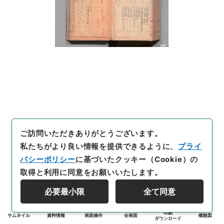
ご訪問いただきありがとうございます。
私たちがより良い情報を提供できるように、
プライ
バシーポリシー
に基づいたクッキー（Cookie）の
取得と利用に同意をお願いいたします。
必要最小限
全て同意
印刷
サムネイル
資料情報
画面操作
全画面
概観図
ダウンロード