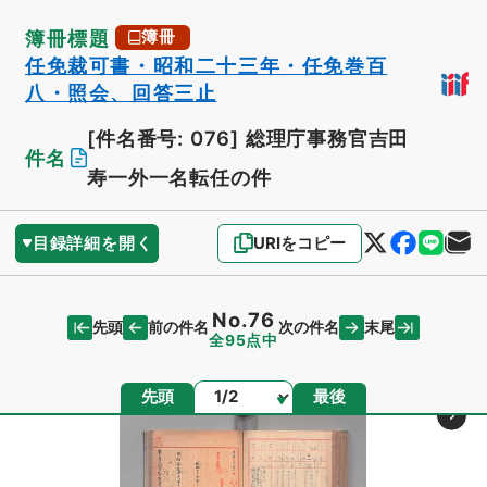
簿冊標題
簿冊
任免裁可書・昭和二十三年・任免巻百
八・照会、回答三止
[件名番号: 076]
総理庁事務官吉田
件名
寿一外一名転任の件
目録詳細を開く
URIをコピー
No.76
先頭
末尾
前の件名
次の件名
全95点中
ページ
先頭
最後