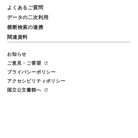
よくあるご質問
データの二次利用
横断検索の連携
関連資料
お知らせ
ご意見・ご要望
閲覧
プライバシーポリシー
アクセシビリティポリシー
簿冊標題
特高外事月報・昭和１２年３月分
国立公文書館へ
請求番号
平９警察00511100
移管元機関等
＊警察庁