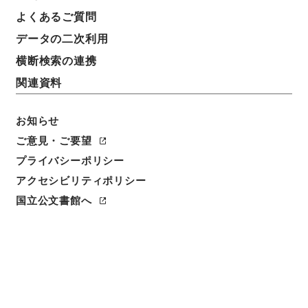
よくあるご質問
データの二次利用
横断検索の連携
関連資料
お知らせ
ご意見・ご要望
閲覧
プライバシーポリシー
アクセシビリティポリシー
簿冊標題
呉門補乗
国立公文書館へ
請求番号
２９２－００１９
旧蔵者
昌平坂学問所