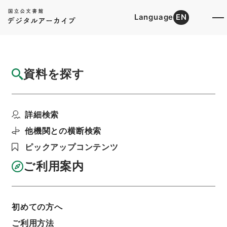
Language
EN
トップ
詳細検索[所蔵資料検索]
目録詳細
資料を探す
簿冊
呉門補乗
詳細検索
階層
内閣文庫
漢書
史の部
利用請求書印刷
他機関との横断検索
ピックアップコンテンツ
ご利用案内
基本情報
全ての情報
初めての方へ
ご利用方法