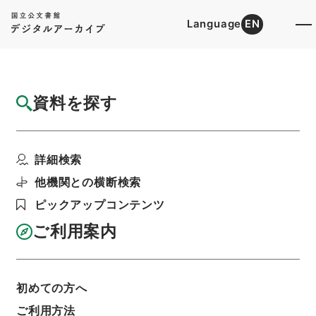
Language
EN
トップ
詳細検索[所蔵資料検索]
目録詳細
資料を探す
簿冊
馬匹組合の整理等に関する法律・御署名原
詳細検索
本・昭和二十三年・法律...
階層
行政文書
＊内閣・総理府
太政官・内閣関係
他機関との横断検索
御署名原本（昭和２２年５月３日以後）
ピックアップコンテンツ
昭和２３年
法律
利用請求書印刷
ご利用案内
初めての方へ
基本情報
全ての情報
ご利用方法