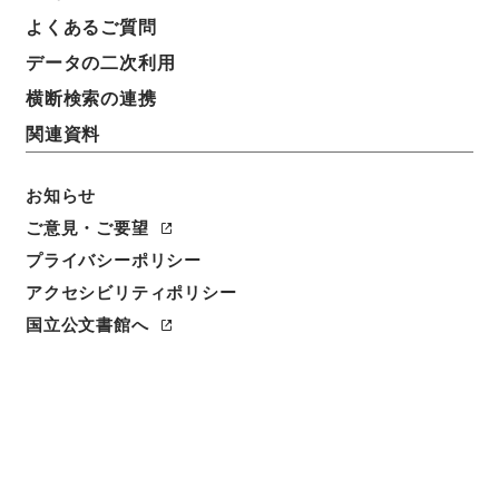
よくあるご質問
データの二次利用
横断検索の連携
関連資料
お知らせ
ご意見・ご要望
プライバシーポリシー
アクセシビリティポリシー
閲覧
国立公文書館へ
簿冊標題
馬匹組合の整理等に関する法律・御署名原本・昭和二
十三年・法律第一六六号
請求番号
御31159100