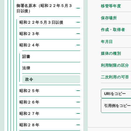
御署名原本（昭和２２年５月３
移管等年度
日以後）
保存場所
昭和２２年５月３日以後
作成・取得者
昭和２３年
年月日
昭和２４年
媒体の種別
詔書
利用制限の区分
法律
二次利用の可否
政令
昭和２５年
URIをコピー
昭和２６年
引用例をコピー
昭和２７年
昭和２８年