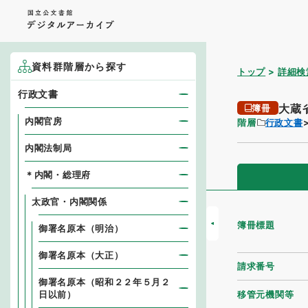
資料群階層から探す
トップ
詳細検
行政文書
大蔵
簿冊
内閣官房
階層
行政文書
内閣法制局
＊内閣・総理府
太政官・内閣関係
簿冊標題
御署名原本（明治）
御署名原本（大正）
請求番号
御署名原本（昭和２２年５月２
移管元機関等
日以前）