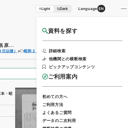
Light
Dark
Language
EN
資料を探す
国立公文書館HP利用案内
原...
利用請求書印刷
詳細検索
３日以後）
昭和２４年
政令
他機関との横断検索
ピックアップコンテンツ
全ての情報
ご利用案内
原本・昭
初めての方へ
ご利用方法
よくあるご質問
データの二次利用