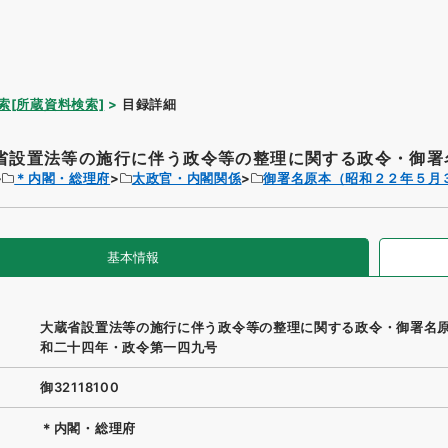
索[所蔵資料検索]
目録詳細
省設置法等の施行に伴う政令等の整理に関する政令・御署名
＊内閣・総理府
太政官・内閣関係
御署名原本（昭和２２年５月
基本情報
大蔵省設置法等の施行に伴う政令等の整理に関する政令・御署名
和二十四年・政令第一四九号
御32118100
＊内閣・総理府